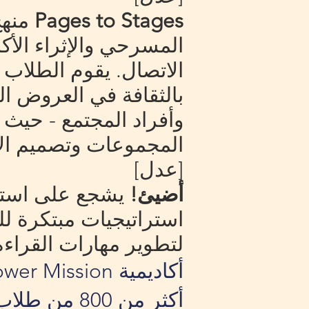
Pages to Stages
منهج
المسرحي والإثراء الأكا
الاتصال. يقوم الطلاب 
بالثقافة في العروض الت
وأفراد المجتمع - حيث
المجموعات وتصميم الأز
[عدل]
أضيئ!
يشجع على استمتا
استراتيجيات مبتكرة ل
لتطوير مهارات القراءة 
أكثر من 00