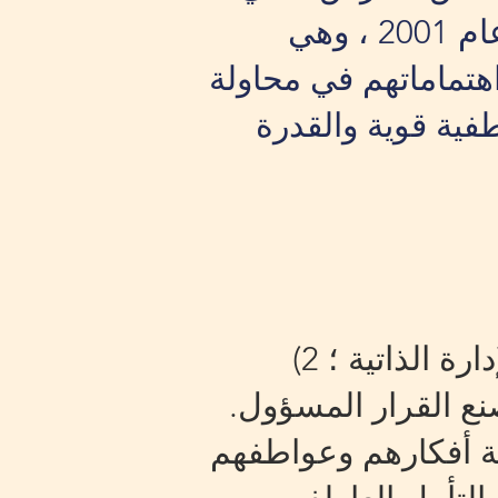
من نقص الموارد كل عام. تم إطلاق Power Academy في عام 2001 ، وهي
هتماماتهم في محاولة
فية قوية والقدرة
الطلاب في تطوير خمس كفاءات: 1) الإدارة الذاتية ؛ 2)
تي ؛ 3) بناء العلاقات. 4) الوعي الاجتماعي ؛ و 5) صنع القرار المسؤول.
شة أفكارهم وعواطفهم