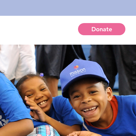
Donate
ctivities