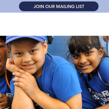
JOIN OUR MAILING LIST
ge
About
Our Programs
Get Involved
K-8 A