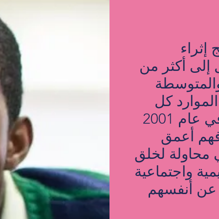
هي برنامج إثراء
إلى أكثر من
 والمتوسطة
موارد كل
عام. تم إطلاق Power Academy في عام 2001
فهم أعمق
ي محاولة لخلق
ية واجتماعية
 عن أنفسهم