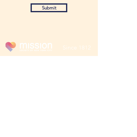
Submit
Since 1812
Donate
646 Malcolm X Blvd, New York, NY
10037
Tél:
212.674.3500
Télécopieur:
212.979.5764
Nous
contacter
Souscrire