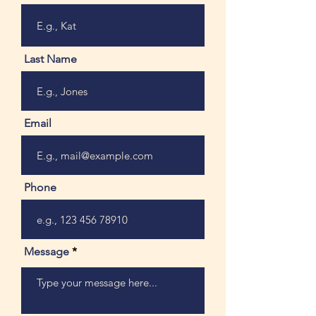
Last Name
Email
Phone
Message