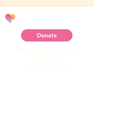
Since 1812
Donate
646 Malcolm X Blvd, New York, NY
10037
Tél:
212.674.3500
Télécopieur:
212.979.5764
Nous
contacter
Souscrire
Carrières
leadership