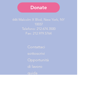
Donate
646 Malcolm X Blvd, New York, NY
10037
Telefono:
212.674.3500
Fax:
212.979.5764
Contattaci
sottoscrivi
Opportunità
di lavoro
guida
© 2020 Mission Society di New York City. Tutti i diritti
riservati. Mission Society di New York City è
un'organizzazione 501 (c) 3 completamente accreditata.